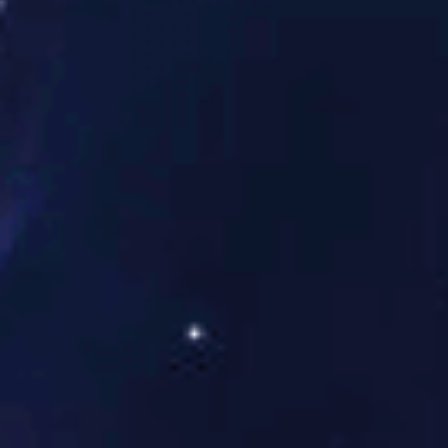
系，使得体育赛事不再是单纯的观赛体验，而是全球范围内
的互动盛宴。
此外，虚拟现实（VR）和增强现实（AR）等新兴技术也开
始渗透到球迷的观赛体验中。通过VR设备，球迷可以身临
其境地感受比赛的每一个细节，仿佛置身于球场之中。这些
技术的应用不仅提升了球迷的沉浸感，也为体育赛事带来了
全新的观赏方式。
3、球迷间的文化碰撞与竞争合作
随着体育赛事的全球化，球迷文化也呈现出多样化的趋势。
在不同国家和地区，球迷的文化背景、行为模式和支持方式
各不相同。比如，在英格兰，足球球迷的文化传统深厚，球
迷的激烈支持和高声呐喊几乎成为了当地足球文化的象征。
而在美国，体育粉丝则更加注重数据分析和战术探讨，这种
文化差异在全球范围内激发了更多的碰撞和融合。