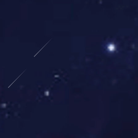
推进，体育赛事将跨越更广阔的空间，球迷的参与将不再受
限于地理位置。赛事的直播、互动平台的升级以及全球范围
内的球迷交流将使得球迷文化更加融合与共享。同时，体育
产业的全球化也将促使更多本土化的球迷文化与国际化的赛
事形式相结合，创造出更加丰富多彩的体育生态。
另外，随着科技的不断发展，球迷的观赛体验也将不断进
化。未来的球迷或许能够通过脑波感应、全息影像等更加先
进的技术，实现全方位、多感官的沉浸式观赛体验。而随着
数据分析和人工智能的普及，球迷也能够获得更精准、个性
化的赛事推荐和观看服务，这将使得他们与赛事之间的互动
更加智能化和定制化。
总结：
总的来说，球迷视角下的体育文化变迁反映了社会和科技进
步的深刻影响。从传统的激情支持到现代的数字化互动，球
迷文化不仅仅是体育赛事的附属品，而是形成了一种独立的