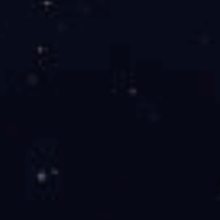
电话
15622259172
邮箱
geopolitical@163.com
地址
福建省泉州市惠安县建筑业大厦2#16层
Copyright © 2026 - 版权所有