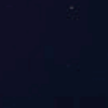
九游彩票网页版（jiuyou.com）jiuyougame娱乐提供九游体
育官网、j9九游真人游戏最新官方网址、注册、登录、网
站、入口、网页版、手机版、APP下载、APP安装、体育、
足球，覆盖真人游戏与体育赛事直播、竞猜互动及体育资讯
内容，持续优化服务体验。