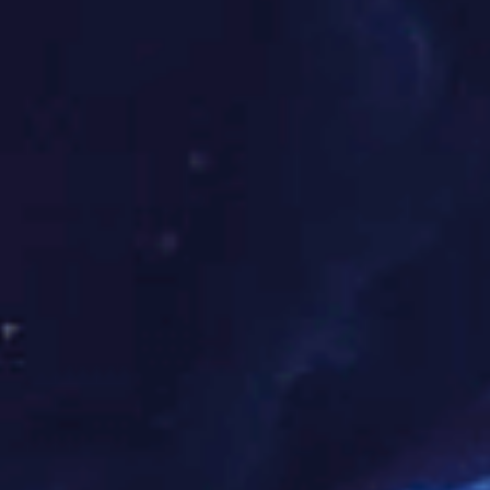
推荐文章
2026-08-06
上海羽毛球队技术争议引发热议球员表现与
战术选择的深度探讨
2026-07-31
上海网球队防反战术革新探讨与实践分
析
2026-07-30
上海排球队在冠军赛中的节奏掌控与表现