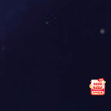
产品展示
新闻动态
企业服务
互动
九游体育
邮箱订阅
我们提供信息丰富的月度技术通讯-请查看。