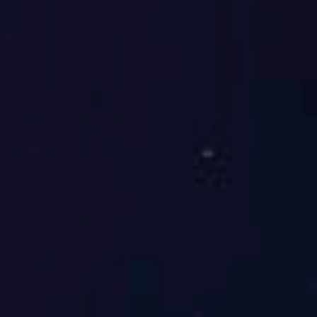
立即提交
九游彩票网页版（jiuyou.com）jiuyougame娱乐提供九游体
育官网、j9九游真人游戏最新官方网址、注册、登录、网
站、入口、网页版、手机版、APP下载、APP安装、体育、