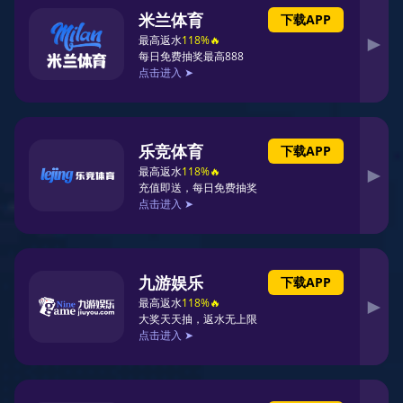
起
2026-02-05
刘翔，作为中国田径史上的传奇人物，他的职业生涯不仅为
中国田径带来了辉煌的成就，更在国际赛场上展示了中国运
动员的卓越实力。2004年雅典奥运会，刘翔以一场惊心动
魄的比赛夺得110米栏金牌，成为中国田径的历史性突破。
这一成就标志着中国田径进入了新的辉煌时代，刘翔也因此
成为了中国体育史上的英雄之一。本文将从刘翔的传奇经
历、中国田径的崛起、其对社会的影响以及他为后辈树立的
榜样这四个方面，详细探讨刘翔如何跨越风云，成就一段伟
大的英雄传奇，以及他如何推动了中国田径的辉煌崛起。
1、刘翔的英雄传奇：从奋斗到辉煌
刘翔的传奇故事始于他早期的艰苦训练和不懈奋斗。作为上