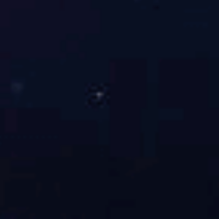
足球，覆盖真人游戏与体育赛事直播、竞猜互动及体育资讯
内容，持续优化服务体验。
导航
关于
九游ninegame
产品展示
新闻动态
企业服务
互动
九游体育
网站地图