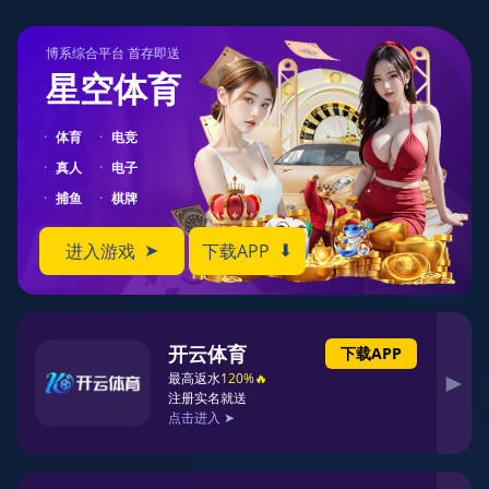
新闻动态
首页
新闻动态
刘翔：跨越风云的英雄传奇与中国田径的辉煌崛